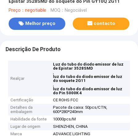
Epistar 3528SMD do soquete do Pin GY10Q 2G11
Preço：negotiable
MOQ：Negociável
Melhor preço
contacto
Descrição De Produto
Luz do tubo do diodo emissor de luz
de Epistar 3528SMD
,
luz do tubo do diodo emissor de luz
Realçar
do soquete 2G11
,
luz do tubo do diodo emissor de luz
do Pin 5000K 4
Certificação
CE ROHS FCC
Detalhes da
Pacote da caixa: 50pcs/CTN,
embalagem
600*280*240mm
Habilidade da fonte
10000pcs/M
Lugar de origem
SHENZHEN, CHINA
Marca
ADVANCE LIGHTING