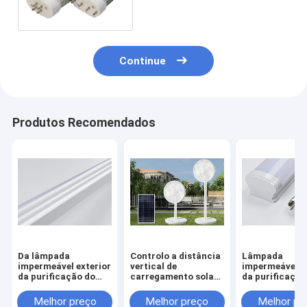
soquete do Pin GY10Q 2G11
Continue
Produtos Recomendados
Da lâmpada
Controlo a distância
Lâmpada
impermeável exterior
vertical de
impermeável e
da purificação do
carregamento solar
da purificação
diodo emissor de luz
do fã do assoalho da
diodo emissor 
decoração
bateria de lítio
iluminação
Melhor preço
Melhor preço
Melhor pr