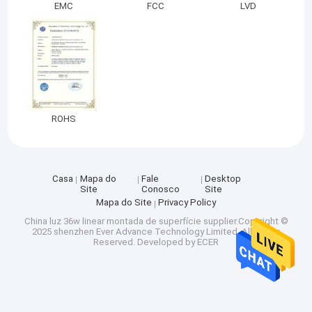
EMC
FCC
LVD
ROHS
Casa
Mapa do
Fale
Desktop
Site
Conosco
Site
Mapa do Site
Privacy Policy
China luz 36w linear montada de superfície
supplier.Copyright ©
2025 shenzhen Ever Advance Technology Limited. All Rights
Reserved. Developed by
ECER