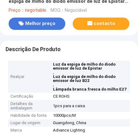
espiga de milho do diodo emissor de luz de Epistar
B22 20 watts
Preço：negotiable
MOQ：Negociável
Melhor preço
contacto
Descrição De Produto
Luz da espiga de milho do diodo
emissor de luz de Epistar
,
Realçar
Luz da espiga de milho do diodo
emissor de luz B22
,
Lâmpada branca fresca do milho E27
Certificação
CE ROHS
Detalhes da
1pcs para a caixa
embalagem
Habilidade da fonte
10000pcs/M
Lugar de origem
Guangdong, China
Marca
Advance Lighting