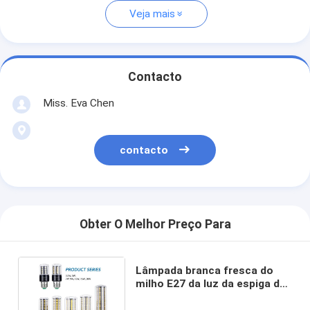
Veja mais
Contacto
Miss. Eva Chen
contacto
Obter O Melhor Preço Para
Lâmpada branca fresca do
milho E27 da luz da espiga de
milho do diodo emissor de luz
de Epistar B22 20 watts