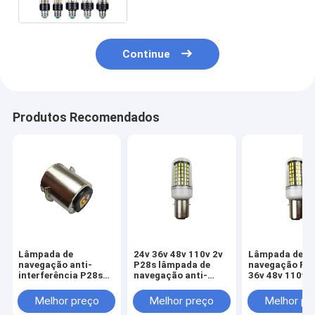
Continue
Produtos Recomendados
Lâmpada de
24v 36v 48v 110v 2v
Lâmpada de
navegação anti-
P28s lâmpada de
navegação P28
interferência P28s
navegação anti-
36v 48v 110v 2
24v 36v 48v 110v 2v
interferência
interferência
Melhor preço
Melhor preço
Melhor pr