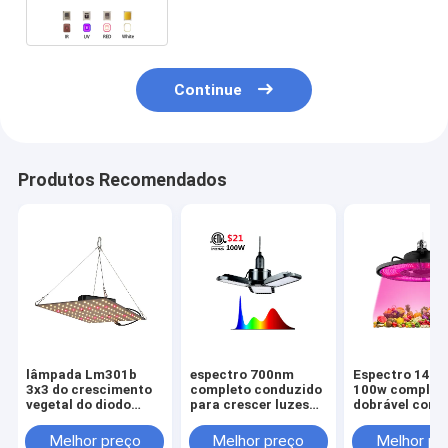
emissor de luz 4000k crescem
claros
Continue
Produtos Recomendados
lâmpada Lm301b
espectro 700nm
Espectro 144
3x3 do crescimento
completo conduzido
100w complet
vegetal do diodo
para crescer luzes
dobrável cond
emissor de luz 3500K
para as plantas
para crescer c
conduzida para
internas Ip44
com 288leds
Melhor preço
Melhor preço
Melhor pr