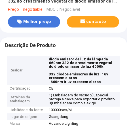
332 do crescimento vegetal do diodo emissor de luz
4000k crescem claros
Preço：negotiable
MOQ：Negociável
Melhor preço
contacto
Descrição De Produto
diodo emissor de luz da lâmpada
660nm 332 do crescimento vegetal
do diodo emissor de luz 4000k
Realçar
,
332 diodos emissores de luz ir uv
crescem claros
,
660nm ir uv crescem claros
Certificação
CE
1) Embalagem do vácuo 2)Especial
Detalhes da
proteja a caixa para exportar o produto.
embalagem
3)Embalagem como a exigê
Habilidade da fonte
100000pcs/M
Lugar de origem
Guangdong
Marca
Advance Lighting