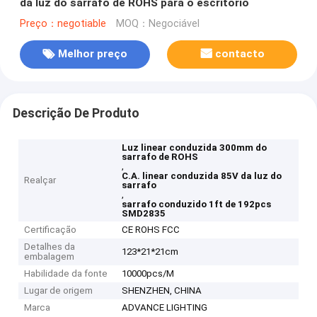
da luz do sarrafo de ROHS para o escritório
Preço：negotiable
MOQ：Negociável
Melhor preço
contacto
Descrição De Produto
Luz linear conduzida 300mm do
sarrafo de ROHS
,
C.A. linear conduzida 85V da luz do
Realçar
sarrafo
,
sarrafo conduzido 1ft de 192pcs
SMD2835
Certificação
CE ROHS FCC
Detalhes da
123*21*21cm
embalagem
Habilidade da fonte
10000pcs/M
Lugar de origem
SHENZHEN, CHINA
Marca
ADVANCE LIGHTING