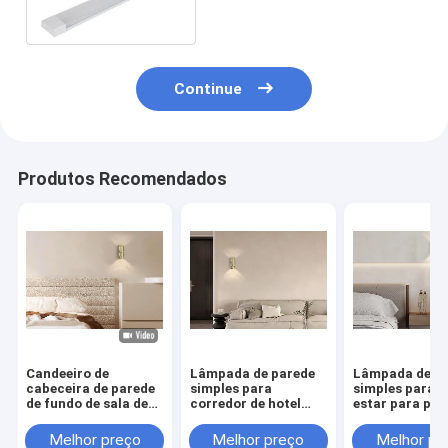
de ROHS para o escritório
Continue
Produtos Recomendados
Candeeiro de
Lâmpada de parede
Lâmpada de p
cabeceira de parede
simples para
simples para s
de fundo de sala de
corredor de hotel
estar para par
estar para corredor
para parede de fundo
fundo quarto 
de hotel
da sala de estar
quarto,
Melhor preço
Melhor preço
Melhor pr