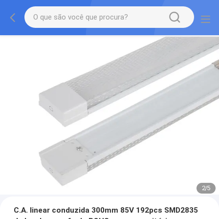
2
/
5
C.A. linear conduzida 300mm 85V 192pcs SMD2835