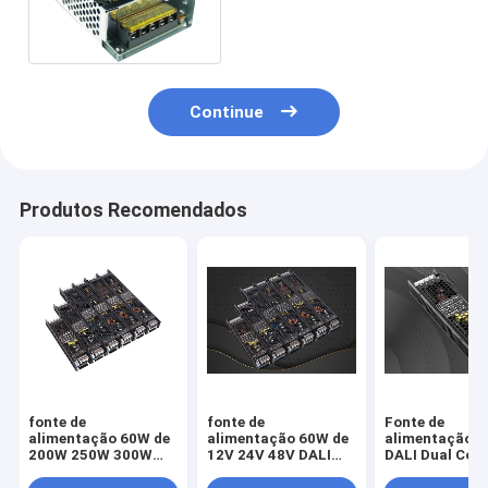
12v 5a Constant Voltage
Led Driver
Continue
Produtos Recomendados
fonte de
fonte de
Fonte de
alimentação 60W de
alimentação 60W de
alimentação 6
200W 250W 300W
12V 24V 48V DALI
DALI Dual Colo
vigorosamente DALI
Dual Color
Temperature
Dual Color
Temperature
Dimming 100