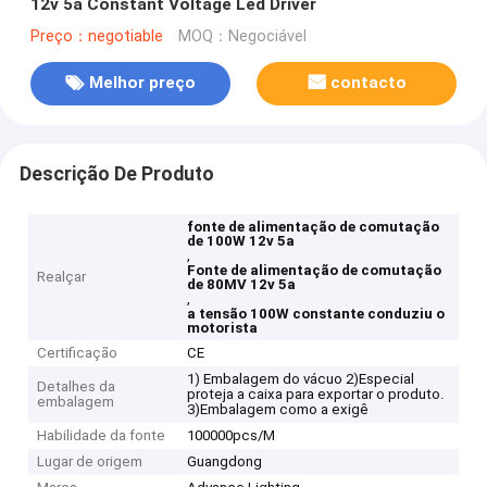
12v 5a Constant Voltage Led Driver
Preço：negotiable
MOQ：Negociável
Melhor preço
contacto
Descrição De Produto
fonte de alimentação de comutação
de 100W 12v 5a
,
Fonte de alimentação de comutação
Realçar
de 80MV 12v 5a
,
a tensão 100W constante conduziu o
motorista
Certificação
CE
1) Embalagem do vácuo 2)Especial
Detalhes da
proteja a caixa para exportar o produto.
embalagem
3)Embalagem como a exigê
Habilidade da fonte
100000pcs/M
Lugar de origem
Guangdong