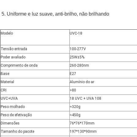
5. Uniforme e luz suave, anti-brilho, não brilhando
Modelo
UVC-18
Tensão entrada
100-277V
Poder avaliado
25W±5%
Comprimento de onda
260-280nm
Base
E27
Material
Alumínio do ar
CRI
>80
UVC+UVA
18 UVC + UVA 108
Peso molhado
≈320g
Peso de efetivação
≈450g
Dimensões
76*76*170mm
Tamanho do pacote
197*130*90mm