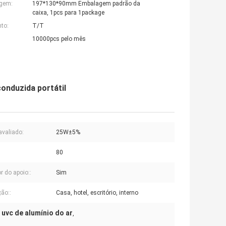
agem:
197*130*90mm Embalagem padrão da
caixa, 1pcs para 1package
to:
T/T
10000pcs pelo mês
onduzida portátil
avaliado:
25W±5%
80
r do apoio::
Sim
ção::
Casa, hotel, escritório, interno
 uvc de alumínio do ar
,