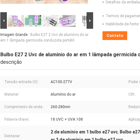
Detalhes da embal
Termos de pagamen
Habilidade da fonte:
Imagem Grande :
Bulbo E27 2 Uvc de alumínio do ar
Contato
em 1 lâmpada germicida conduzida portátil
Bulbo E27 2 Uvc de alumínio do ar em 1 lâmpada germicida c
descrição
Tensão entrada (V)::
AC100-277V
Poder 
Material::
Alumínio do ar
CRI::
Comprimento de onda::
260-280nm
Reduto
Palavra-chave::
18 UVC + UVA 108
Aplica
2 de alumínio em 1 bulbo e27 uvc
Bulbo e27
,
Destacar:
ar 2 de alumínio em 1 bulbo e27 uvc