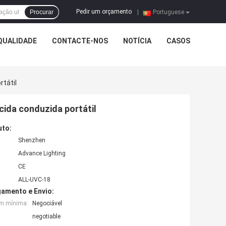
Pedir um orçamento
Procurar
|
Portuguese
QUALIDADE
CONTACTE-NOS
NOTÍCIA
CASOS
tátil
cida conduzida portátil
uto:
Shenzhen
Advance Lighting
CE
ALL-UVC-18
amento e Envio:
em mínima:
Negociável
negotiable