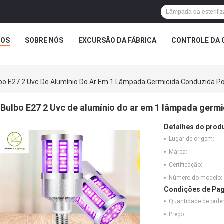
TOS
SOBRE NÓS
EXCURSÃO DA FÁBRICA
CONTROLE DA 
bo E27 2 Uvc De Alumínio Do Ar Em 1 Lâmpada Germicida Conduzida Por
Bulbo E27 2 Uvc de alumínio do ar em 1 lâmpada germi
Detalhes do prod
Lugar de origem:
Marca:
Certificação:
Número do modelo:
Condições de Pag
Quantidade de ord
Preço: