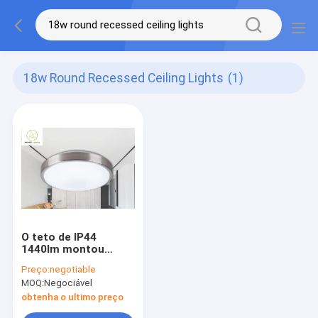
18w Round Recessed Ceiling Lights
(1)
O teto de IP44
1440lm montou
luzes do diodo
Preço:
negotiable
emissor de luz
MOQ:
Negociável
obtenha o ultimo preço