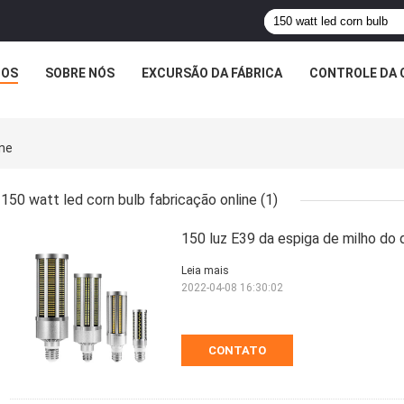
TOS
SOBRE NÓS
EXCURSÃO DA FÁBRICA
CONTROLE DA 
ine
150 watt led corn bulb fabricação online
(1)
150 luz E39 da espiga de milho do
Leia mais
2022-04-08 16:30:02
CONTATO